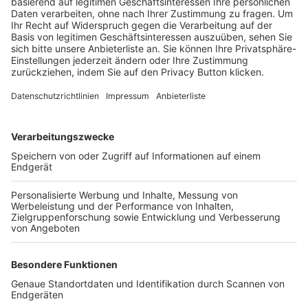
Trainerbörse
Login SpielPlus
FOLGE DEM BFV
TOP-VEREINE
TOP-PARTNER