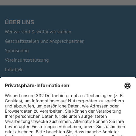
ÜBER UNS
Wer wir sind & wofür wir stehen
Geschäftsstellen und Ansprechpartner
Sponsoring
Vereinsunterstützung
Infothek
Kontakt
HÄUFIG BESUCHTE SEITEN
Pässe und Vereinswechsel
Trainerausbildung
Schulungsangebot Vereinsmitarbeiter
BFV-Geschäftsstellen