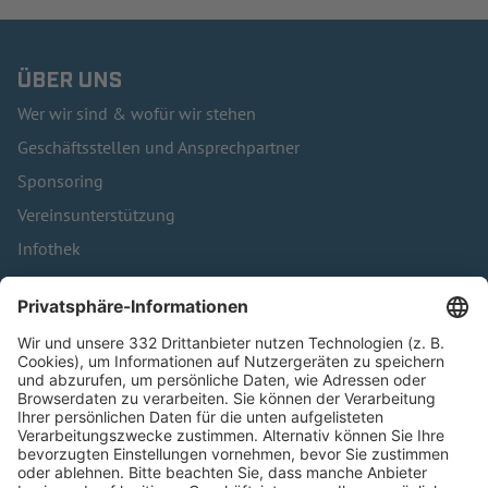
ÜBER UNS
Wer wir sind & wofür wir stehen
Geschäftsstellen und Ansprechpartner
Sponsoring
Vereinsunterstützung
Infothek
Kontakt
HÄUFIG BESUCHTE SEITEN
Pässe und Vereinswechsel
Trainerausbildung
Schulungsangebot Vereinsmitarbeiter
BFV-Geschäftsstellen