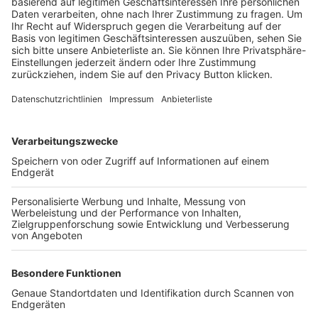
Trainerbörse
Login SpielPlus
FOLGE DEM BFV
TOP-VEREINE
TOP-PARTNER