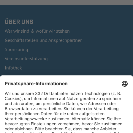
ÜBER UNS
Wer wir sind & wofür wir stehen
Geschäftsstellen und Ansprechpartner
Sponsoring
Vereinsunterstützung
Infothek
Kontakt
HÄUFIG BESUCHTE SEITEN
Pässe und Vereinswechsel
Trainerausbildung
Schulungsangebot Vereinsmitarbeiter
BFV-Geschäftsstellen