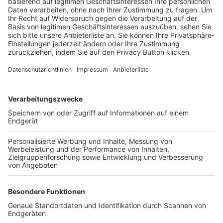
Trainerbörse
Login SpielPlus
FOLGE DEM BFV
TOP-VEREINE
TOP-PARTNER