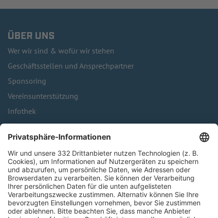
ÜBER UNS
Wer wir sind & wofür wir stehen
Geschäftsstellen und Ansprechpartner
Sponsoring
Vereinsunterstützung
Infothek
Kontakt
HÄUFIG BESUCHTE SEITEN
Pässe und Vereinswechsel
Trainerausbildung
Schulungsangebot Vereinsmitarbeiter
BFV-Geschäftsstellen