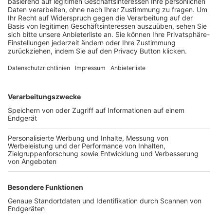
Trainerbörse
Login SpielPlus
FOLGE DEM BFV
TOP-VEREINE
TOP-PARTNER