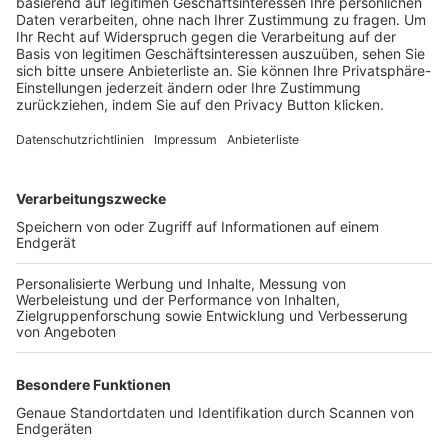
Trainerbörse
Login SpielPlus
FOLGE DEM BFV
TOP-VEREINE
TOP-PARTNER