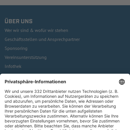
ÜBER UNS
Wer wir sind & wofür wir stehen
Geschäftsstellen und Ansprechpartner
Sponsoring
Vereinsunterstützung
Infothek
Kontakt
HÄUFIG BESUCHTE SEITEN
Pässe und Vereinswechsel
Trainerausbildung
Schulungsangebot Vereinsmitarbeiter
BFV-Geschäftsstellen