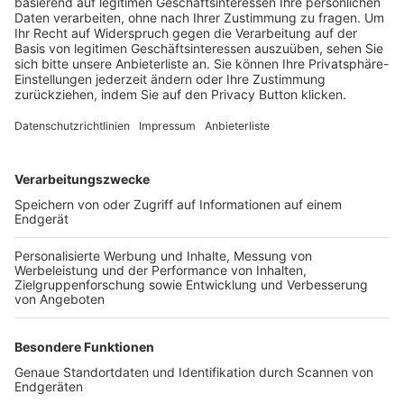
Trainerbörse
Login SpielPlus
FOLGE DEM BFV
TOP-VEREINE
TOP-PARTNER