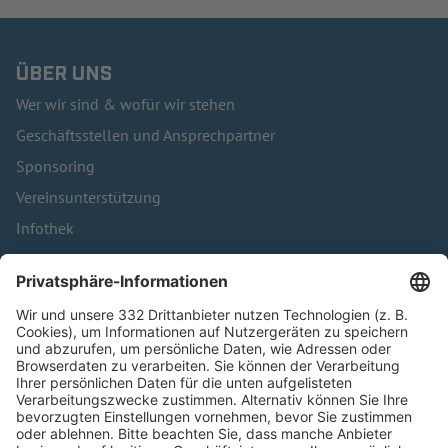
ÜBER UNS
Wer wir sind & wofür wir stehen
Geschäftsstellen und Ansprechpartner
Sponsoring
Vereinsunterstützung
Infothek
Kontakt
HÄUFIG BESUCHTE SEITEN
Pässe und Vereinswechsel
Trainerausbildung
Schulungsangebot Vereinsmitarbeiter
BFV-Geschäftsstellen