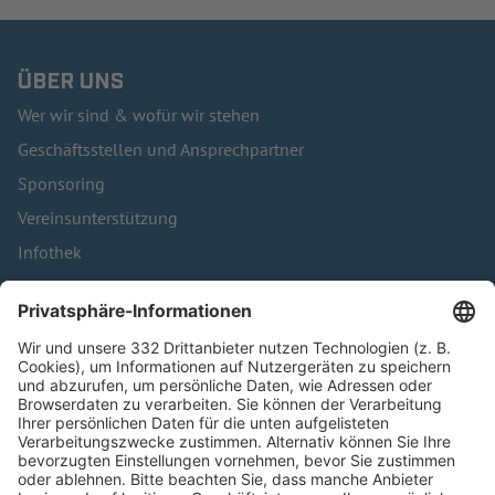
ÜBER UNS
Wer wir sind & wofür wir stehen
Geschäftsstellen und Ansprechpartner
Sponsoring
Vereinsunterstützung
Infothek
Kontakt
HÄUFIG BESUCHTE SEITEN
Pässe und Vereinswechsel
Trainerausbildung
Schulungsangebot Vereinsmitarbeiter
BFV-Geschäftsstellen