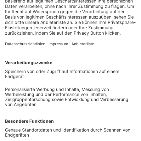
Trainerbörse
Login SpielPlus
FOLGE DEM BFV
TOP-VEREINE
TOP-PARTNER