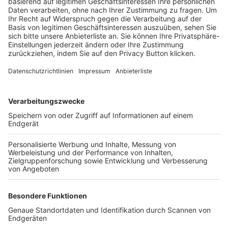
Trainerbörse
Login SpielPlus
FOLGE DEM BFV
TOP-VEREINE
TOP-PARTNER