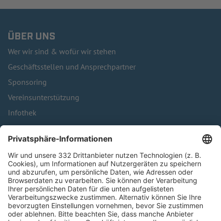
ÜBER UNS
Wer wir sind & wofür wir stehen
Geschäftsstellen und Ansprechpartner
Sponsoring
Vereinsunterstützung
Infothek
Kontakt
HÄUFIG BESUCHTE SEITEN
Pässe und Vereinswechsel
Trainerausbildung
Schulungsangebot Vereinsmitarbeiter
BFV-Geschäftsstellen