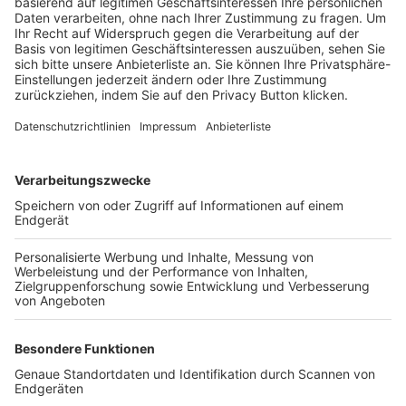
Trainerbörse
Login SpielPlus
FOLGE DEM BFV
TOP-VEREINE
TOP-PARTNER