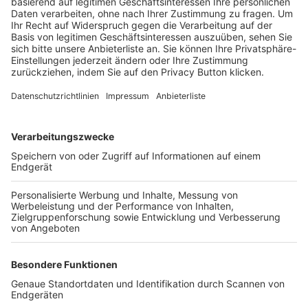
Trainerbörse
Login SpielPlus
FOLGE DEM BFV
TOP-VEREINE
TOP-PARTNER