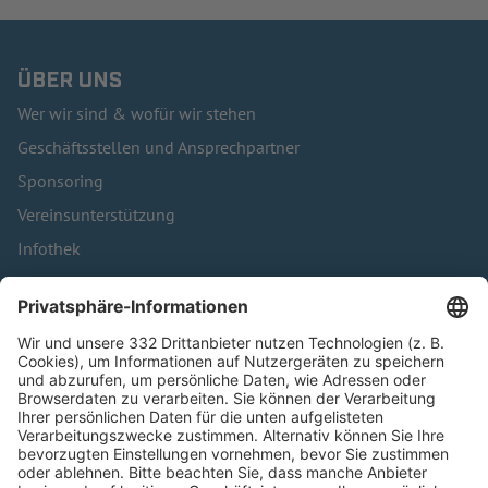
ÜBER UNS
Wer wir sind & wofür wir stehen
Geschäftsstellen und Ansprechpartner
Sponsoring
Vereinsunterstützung
Infothek
Kontakt
HÄUFIG BESUCHTE SEITEN
Pässe und Vereinswechsel
Trainerausbildung
Schulungsangebot Vereinsmitarbeiter
BFV-Geschäftsstellen