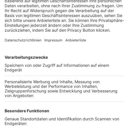
Trainerbörse
Login SpielPlus
FOLGE DEM BFV
TOP-VEREINE
TOP-PARTNER