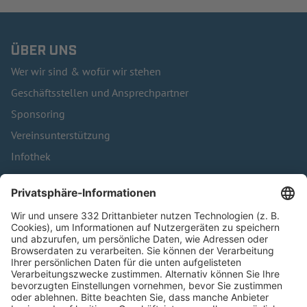
ÜBER UNS
Wer wir sind & wofür wir stehen
Geschäftsstellen und Ansprechpartner
Sponsoring
Vereinsunterstützung
Infothek
Kontakt
HÄUFIG BESUCHTE SEITEN
Pässe und Vereinswechsel
Trainerausbildung
Schulungsangebot Vereinsmitarbeiter
BFV-Geschäftsstellen