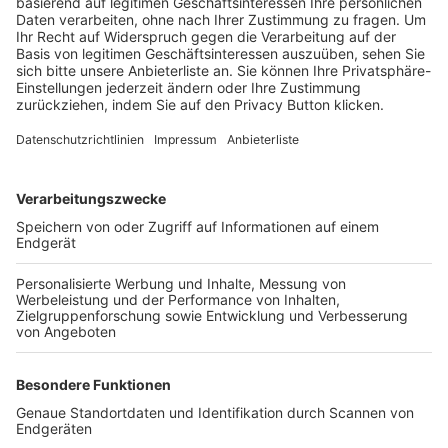
Trainerbörse
Login SpielPlus
FOLGE DEM BFV
TOP-VEREINE
TOP-PARTNER