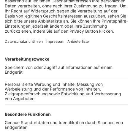
Trainerbörse
Login SpielPlus
FOLGE DEM BFV
TOP-VEREINE
TOP-PARTNER