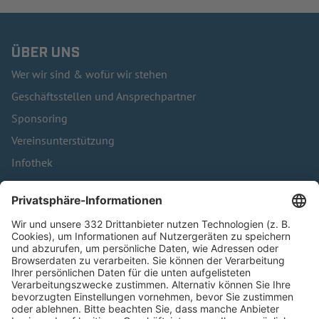
ÜBER UNS
Wer wir sind & wofür wir stehen
Geschäftsstellen und Ansprechpartner
Sponsoring
Vereinsunterstützung
Infothek
Kontakt
HÄUFIG BESUCHTE SEITEN
Pässe und Vereinswechsel
Trainerausbildung
Schulungsangebot Vereinsmitarbeiter
BFV-Geschäftsstellen