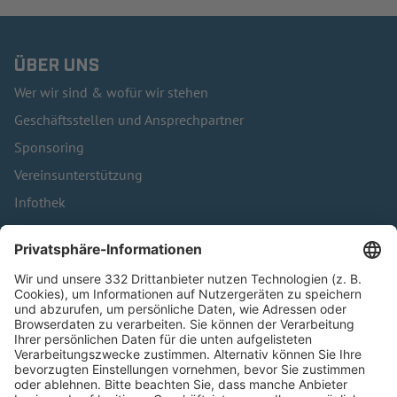
ÜBER UNS
Wer wir sind & wofür wir stehen
Geschäftsstellen und Ansprechpartner
Sponsoring
Vereinsunterstützung
Infothek
Kontakt
HÄUFIG BESUCHTE SEITEN
Pässe und Vereinswechsel
Trainerausbildung
Schulungsangebot Vereinsmitarbeiter
BFV-Geschäftsstellen