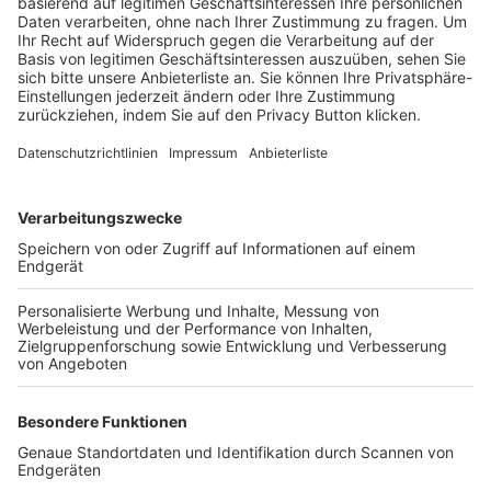
Trainerbörse
Login SpielPlus
FOLGE DEM BFV
TOP-VEREINE
TOP-PARTNER