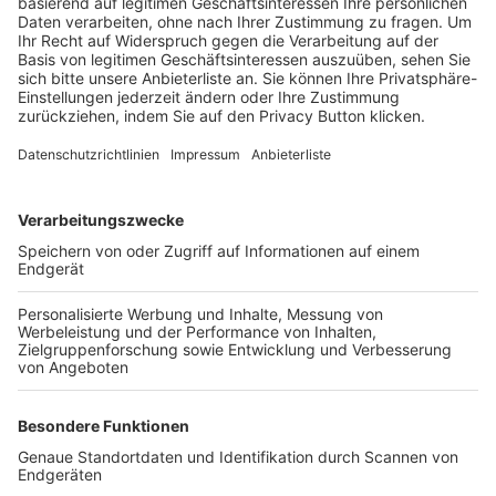
Trainerbörse
Login SpielPlus
FOLGE DEM BFV
TOP-VEREINE
TOP-PARTNER