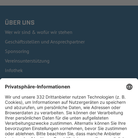
ÜBER UNS
Wer wir sind & wofür wir stehen
Geschäftsstellen und Ansprechpartner
Sponsoring
Vereinsunterstützung
Infothek
Kontakt
HÄUFIG BESUCHTE SEITEN
Pässe und Vereinswechsel
Trainerausbildung
Schulungsangebot Vereinsmitarbeiter
BFV-Geschäftsstellen