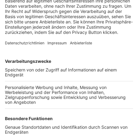
Trainerbörse
Login SpielPlus
FOLGE DEM BFV
TOP-VEREINE
TOP-PARTNER