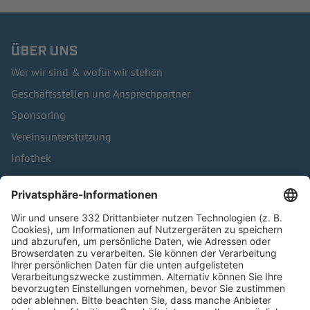
ÜBER UNS
Wer wir sind & wofür wir stehen
Geschäftsstellen und Ansprechpartner
Sponsoring
Vereinsunterstützung
Infothek
Kontakt
HÄUFIG BESUCHTE SEITEN
Pässe und Vereinswechsel
Trainerausbildung
Schulungsangebot Vereinsmitarbeiter
BFV-Geschäftsstellen