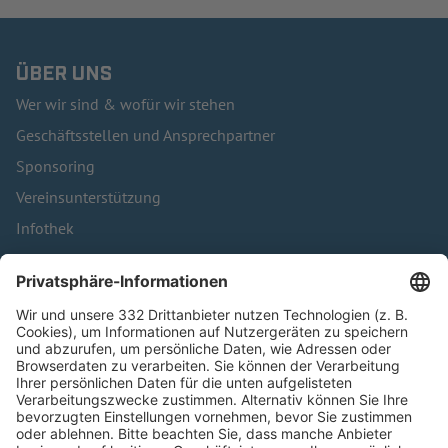
ÜBER UNS
Wer wir sind & wofür wir stehen
Geschäftsstellen und Ansprechpartner
Sponsoring
Vereinsunterstützung
Infothek
Kontakt
HÄUFIG BESUCHTE SEITEN
Pässe und Vereinswechsel
Trainerausbildung
Schulungsangebot Vereinsmitarbeiter
BFV-Geschäftsstellen