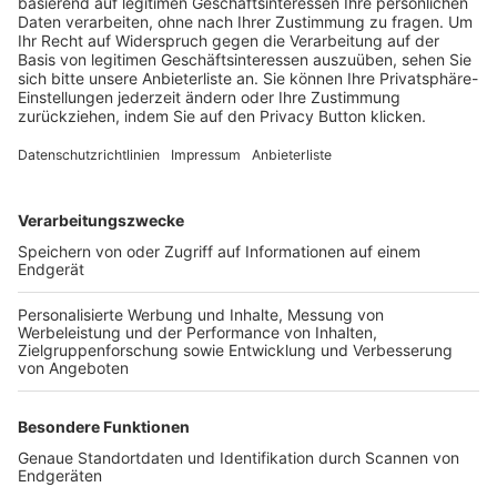
Trainerbörse
Login SpielPlus
FOLGE DEM BFV
TOP-VEREINE
TOP-PARTNER