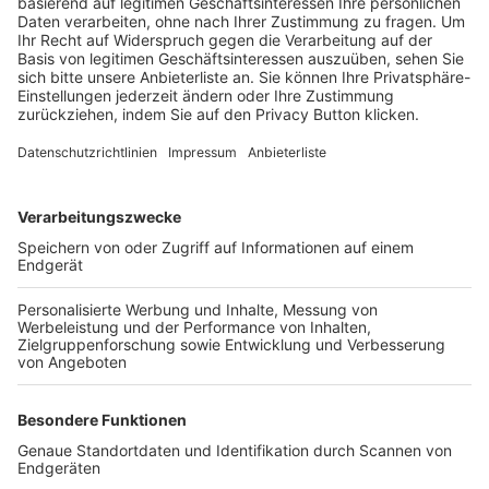
Trainerbörse
Login SpielPlus
FOLGE DEM BFV
TOP-VEREINE
TOP-PARTNER