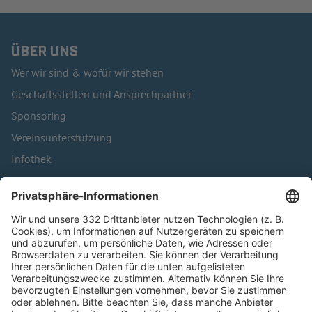
ÜBER UNS
Wer wir sind & wofür wir stehen
Geschäftsstellen und Ansprechpartner
Sponsoring
Vereinsunterstützung
Infothek
Kontakt
HÄUFIG BESUCHTE SEITEN
Pässe und Vereinswechsel
Trainerausbildung
Schulungsangebot Vereinsmitarbeiter
BFV-Geschäftsstellen