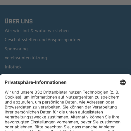
ÜBER UNS
Wer wir sind & wofür wir stehen
Geschäftsstellen und Ansprechpartner
Sponsoring
Vereinsunterstützung
Infothek
Kontakt
HÄUFIG BESUCHTE SEITEN
Pässe und Vereinswechsel
Trainerausbildung
Schulungsangebot Vereinsmitarbeiter
BFV-Geschäftsstellen