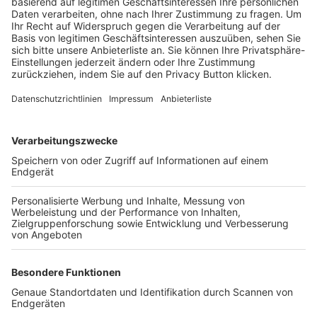
Trainerbörse
Login SpielPlus
FOLGE DEM BFV
TOP-VEREINE
TOP-PARTNER