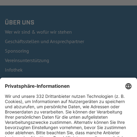
ÜBER UNS
Wer wir sind & wofür wir stehen
Geschäftsstellen und Ansprechpartner
Sponsoring
Vereinsunterstützung
Infothek
Kontakt
HÄUFIG BESUCHTE SEITEN
Pässe und Vereinswechsel
Trainerausbildung
Schulungsangebot Vereinsmitarbeiter
BFV-Geschäftsstellen