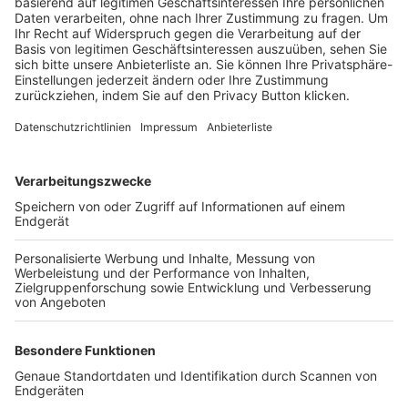
Trainerbörse
Login SpielPlus
FOLGE DEM BFV
TOP-VEREINE
TOP-PARTNER