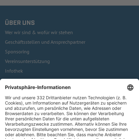
ÜBER UNS
Wer wir sind & wofür wir stehen
Geschäftsstellen und Ansprechpartner
Sponsoring
Vereinsunterstützung
Infothek
Kontakt
HÄUFIG BESUCHTE SEITEN
Pässe und Vereinswechsel
Trainerausbildung
Schulungsangebot Vereinsmitarbeiter
BFV-Geschäftsstellen