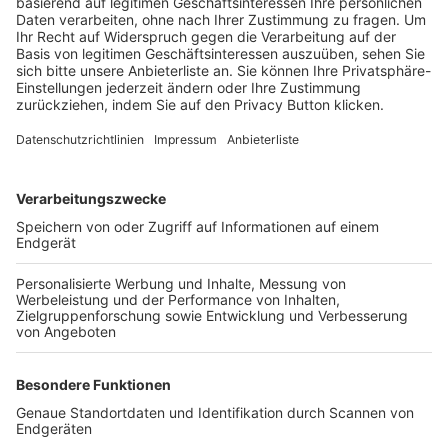
Trainerbörse
Login SpielPlus
FOLGE DEM BFV
TOP-VEREINE
TOP-PARTNER