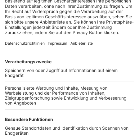
Trainerbörse
Login SpielPlus
FOLGE DEM BFV
TOP-VEREINE
TOP-PARTNER