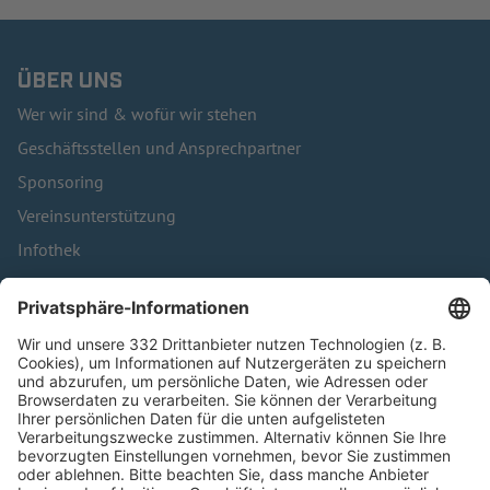
ÜBER UNS
Wer wir sind & wofür wir stehen
Geschäftsstellen und Ansprechpartner
Sponsoring
Vereinsunterstützung
Infothek
Kontakt
HÄUFIG BESUCHTE SEITEN
Pässe und Vereinswechsel
Trainerausbildung
Schulungsangebot Vereinsmitarbeiter
BFV-Geschäftsstellen