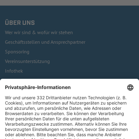
ÜBER UNS
Wer wir sind & wofür wir stehen
Geschäftsstellen und Ansprechpartner
Sponsoring
Vereinsunterstützung
Infothek
Kontakt
HÄUFIG BESUCHTE SEITEN
Pässe und Vereinswechsel
Trainerausbildung
Schulungsangebot Vereinsmitarbeiter
BFV-Geschäftsstellen