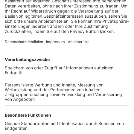
Trainerbörse
Login SpielPlus
FOLGE DEM BFV
TOP-VEREINE
TOP-PARTNER