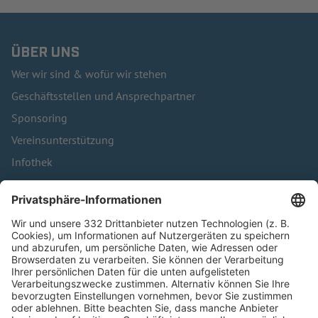
ÜBER UNS
Wer wir sind & wofür wir stehen
Geschäftsstellen und Ansprechpartner
Sponsoring
Vereinsunterstützung
Infothek
Kontakt
HÄUFIG BESUCHTE SEITEN
Pässe und Vereinswechsel
Trainerausbildung
Schulungsangebot Vereinsmitarbeiter
BFV-Geschäftsstellen