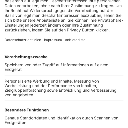
Trainerbörse
Login SpielPlus
FOLGE DEM BFV
TOP-VEREINE
TOP-PARTNER