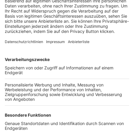
Trainerbörse
Login SpielPlus
FOLGE DEM BFV
TOP-VEREINE
TOP-PARTNER