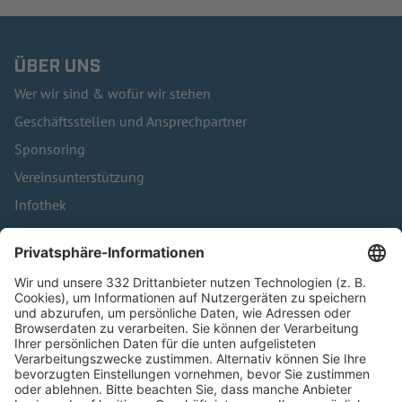
ÜBER UNS
Wer wir sind & wofür wir stehen
Geschäftsstellen und Ansprechpartner
Sponsoring
Vereinsunterstützung
Infothek
Kontakt
HÄUFIG BESUCHTE SEITEN
Pässe und Vereinswechsel
Trainerausbildung
Schulungsangebot Vereinsmitarbeiter
BFV-Geschäftsstellen