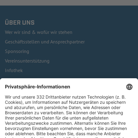
ÜBER UNS
Wer wir sind & wofür wir stehen
Geschäftsstellen und Ansprechpartner
Sponsoring
Vereinsunterstützung
Infothek
Kontakt
HÄUFIG BESUCHTE SEITEN
Pässe und Vereinswechsel
Trainerausbildung
Schulungsangebot Vereinsmitarbeiter
BFV-Geschäftsstellen