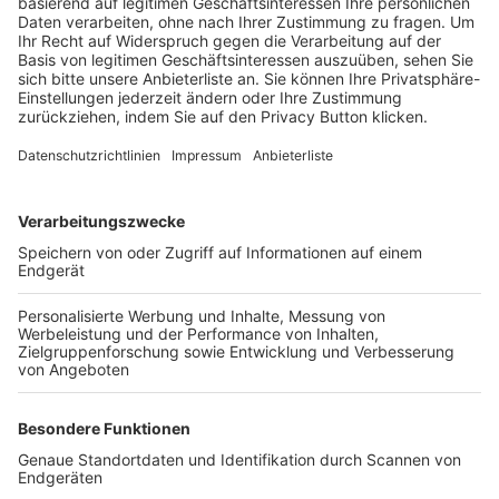
Trainerbörse
Login SpielPlus
FOLGE DEM BFV
TOP-VEREINE
TOP-PARTNER