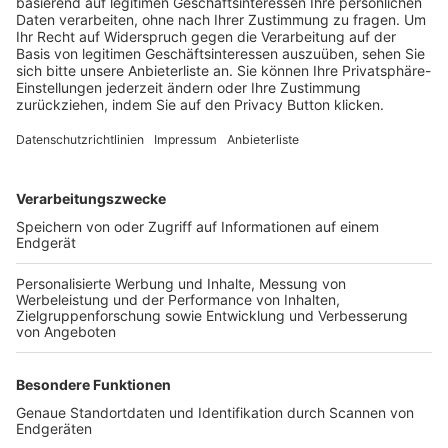
Trainerbörse
Login SpielPlus
FOLGE DEM BFV
TOP-VEREINE
TOP-PARTNER