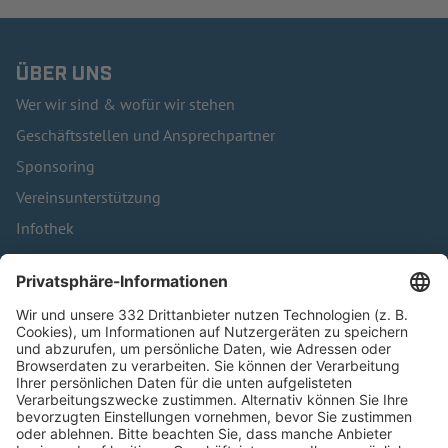
ÜBER UNS
Wer wir sind & wofür wir stehen
Geschäftsstellen und Ansprechpartner
Sponsoring
Vereinsunterstützung
Infothek
Kontakt
HÄUFIG BESUCHTE SEITEN
Pässe und Vereinswechsel
Trainerausbildung
Schulungsangebot Vereinsmitarbeiter
BFV-Geschäftsstellen