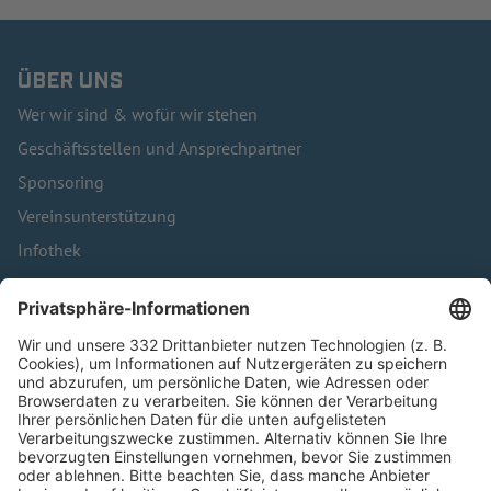
ÜBER UNS
Wer wir sind & wofür wir stehen
Geschäftsstellen und Ansprechpartner
Sponsoring
Vereinsunterstützung
Infothek
Kontakt
HÄUFIG BESUCHTE SEITEN
Pässe und Vereinswechsel
Trainerausbildung
Schulungsangebot Vereinsmitarbeiter
BFV-Geschäftsstellen