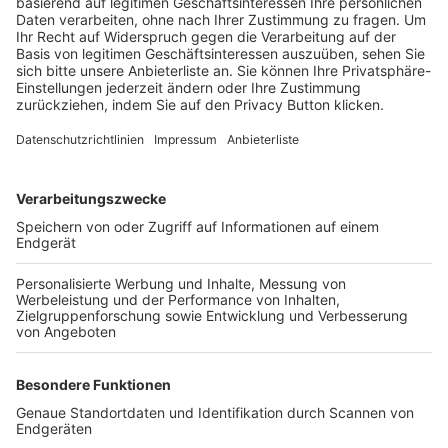
Trainerbörse
Login SpielPlus
FOLGE DEM BFV
TOP-VEREINE
TOP-PARTNER