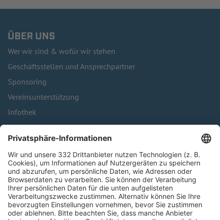
ÜBER UNS
Wer wir sind & wofür wir stehen
Geschäftsstellen und Ansprechpartner
Sponsoring
Vereinsunterstützung
Infothek
Kontakt
HÄUFIG BESUCHTE SEITEN
Pässe und Vereinswechsel
Trainerausbildung
Schulungsangebot Vereinsmitarbeiter
BFV-Geschäftsstellen