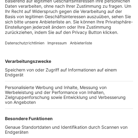
Trainerbörse
Login SpielPlus
FOLGE DEM BFV
TOP-VEREINE
TOP-PARTNER