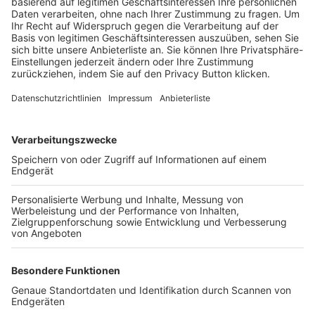
Trainerbörse
Login SpielPlus
FOLGE DEM BFV
TOP-VEREINE
TOP-PARTNER