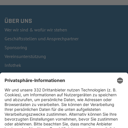
ÜBER UNS
Wer wir sind & wofür wir stehen
Geschäftsstellen und Ansprechpartner
Sponsoring
Vereinsunterstützung
Infothek
Kontakt
HÄUFIG BESUCHTE SEITEN
Pässe und Vereinswechsel
Trainerausbildung
Schulungsangebot Vereinsmitarbeiter
BFV-Geschäftsstellen