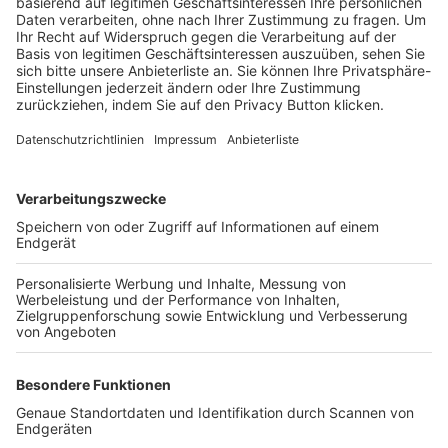
Trainerbörse
Login SpielPlus
FOLGE DEM BFV
TOP-VEREINE
TOP-PARTNER