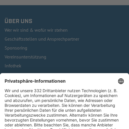
ÜBER UNS
Wer wir sind & wofür wir stehen
Geschäftsstellen und Ansprechpartner
Sponsoring
Vereinsunterstützung
Infothek
Kontakt
HÄUFIG BESUCHTE SEITEN
Pässe und Vereinswechsel
Trainerausbildung
Schulungsangebot Vereinsmitarbeiter
BFV-Geschäftsstellen