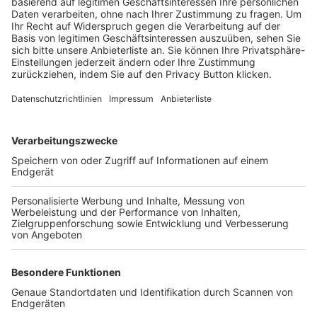
Trainerbörse
Login SpielPlus
FOLGE DEM BFV
TOP-VEREINE
TOP-PARTNER