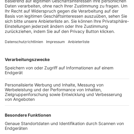
Trainerbörse
Login SpielPlus
FOLGE DEM BFV
TOP-VEREINE
TOP-PARTNER