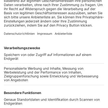
Trainerbörse
Login SpielPlus
FOLGE DEM BFV
TOP-VEREINE
TOP-PARTNER