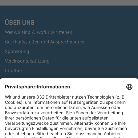
ÜBER UNS
Wer wir sind & wofür wir stehen
Geschäftsstellen und Ansprechpartner
Sponsoring
Vereinsunterstützung
Infothek
Kontakt
HÄUFIG BESUCHTE SEITEN
Pässe und Vereinswechsel
Trainerausbildung
Schulungsangebot Vereinsmitarbeiter
BFV-Geschäftsstellen