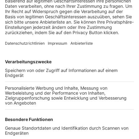
Trainerbörse
Login SpielPlus
FOLGE DEM BFV
TOP-VEREINE
TOP-PARTNER