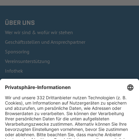
ÜBER UNS
Wer wir sind & wofür wir stehen
Geschäftsstellen und Ansprechpartner
Sponsoring
Vereinsunterstützung
Infothek
Kontakt
HÄUFIG BESUCHTE SEITEN
Pässe und Vereinswechsel
Trainerausbildung
Schulungsangebot Vereinsmitarbeiter
BFV-Geschäftsstellen