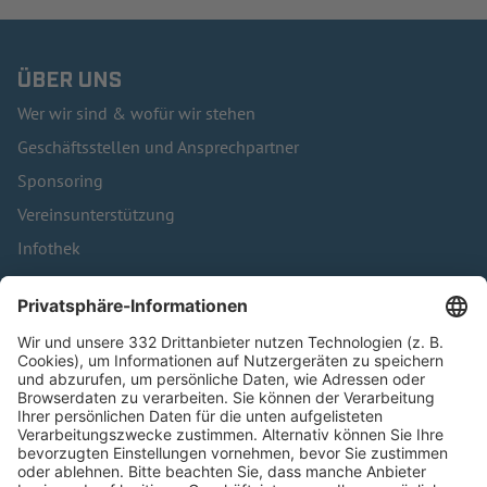
ÜBER UNS
Wer wir sind & wofür wir stehen
Geschäftsstellen und Ansprechpartner
Sponsoring
Vereinsunterstützung
Infothek
Kontakt
HÄUFIG BESUCHTE SEITEN
Pässe und Vereinswechsel
Trainerausbildung
Schulungsangebot Vereinsmitarbeiter
BFV-Geschäftsstellen