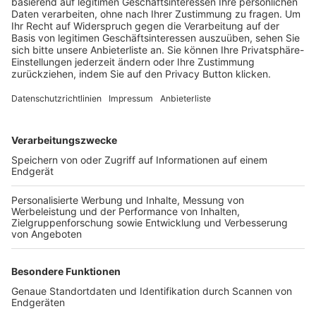
Trainerbörse
Login SpielPlus
FOLGE DEM BFV
TOP-VEREINE
TOP-PARTNER