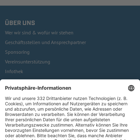
ÜBER UNS
Wer wir sind & wofür wir stehen
Geschäftsstellen und Ansprechpartner
Sponsoring
Vereinsunterstützung
Infothek
Kontakt
HÄUFIG BESUCHTE SEITEN
Pässe und Vereinswechsel
Trainerausbildung
Schulungsangebot Vereinsmitarbeiter
BFV-Geschäftsstellen