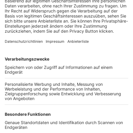
Trainerbörse
Login SpielPlus
FOLGE DEM BFV
TOP-VEREINE
TOP-PARTNER