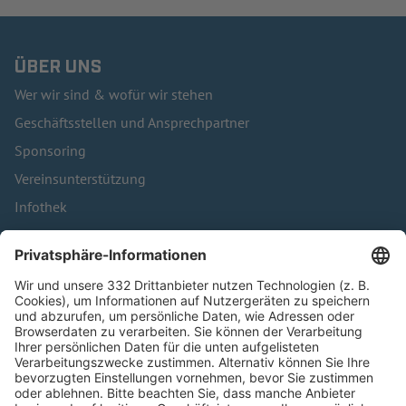
ÜBER UNS
Wer wir sind & wofür wir stehen
Geschäftsstellen und Ansprechpartner
Sponsoring
Vereinsunterstützung
Infothek
Kontakt
HÄUFIG BESUCHTE SEITEN
Pässe und Vereinswechsel
Trainerausbildung
Schulungsangebot Vereinsmitarbeiter
BFV-Geschäftsstellen