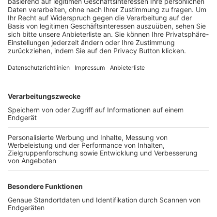
Trainerbörse
Login SpielPlus
FOLGE DEM BFV
TOP-VEREINE
TOP-PARTNER