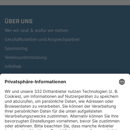
ÜBER UNS
Wer wir sind & wofür wir stehen
Geschäftsstellen und Ansprechpartner
Sponsoring
Vereinsunterstützung
Infothek
Kontakt
HÄUFIG BESUCHTE SEITEN
Pässe und Vereinswechsel
Trainerausbildung
Schulungsangebot Vereinsmitarbeiter
BFV-Geschäftsstellen