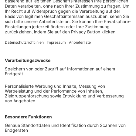
Trainerbörse
Login SpielPlus
FOLGE DEM BFV
TOP-VEREINE
TOP-PARTNER