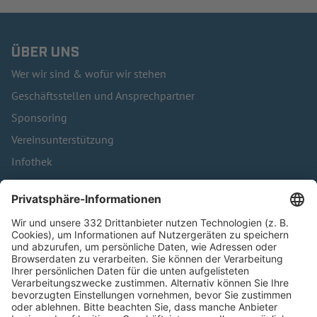
ÜBER UNS
Wer wir sind & wofür wir stehen
Geschäftsstellen und Ansprechpartner
Sponsoring
Vereinsunterstützung
Infothek
Kontakt
HÄUFIG BESUCHTE SEITEN
Pässe und Vereinswechsel
Trainerausbildung
Schulungsangebot Vereinsmitarbeiter
BFV-Geschäftsstellen