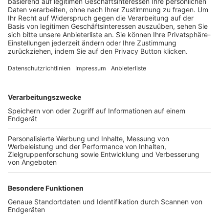
Trainerbörse
Login SpielPlus
FOLGE DEM BFV
TOP-VEREINE
TOP-PARTNER