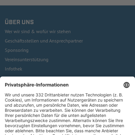
ÜBER UNS
Wer wir sind & wofür wir stehen
Geschäftsstellen und Ansprechpartner
Sponsoring
Vereinsunterstützung
Infothek
Kontakt
HÄUFIG BESUCHTE SEITEN
Pässe und Vereinswechsel
Trainerausbildung
Schulungsangebot Vereinsmitarbeiter
BFV-Geschäftsstellen