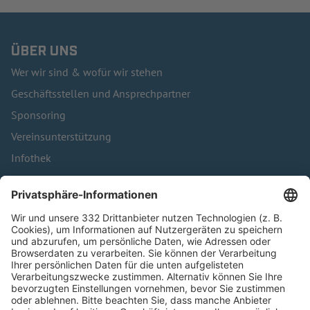
ÜBER UNS
Wer wir sind & wofür wir stehen
Geschäftsstellen und Ansprechpartner
Sponsoring
Vereinsunterstützung
Infothek
Kontakt
HÄUFIG BESUCHTE SEITEN
Pässe und Vereinswechsel
Trainerausbildung
Schulungsangebot Vereinsmitarbeiter
BFV-Geschäftsstellen