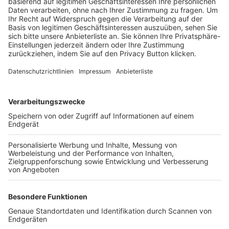
Trainerbörse
Login SpielPlus
FOLGE DEM BFV
TOP-VEREINE
TOP-PARTNER