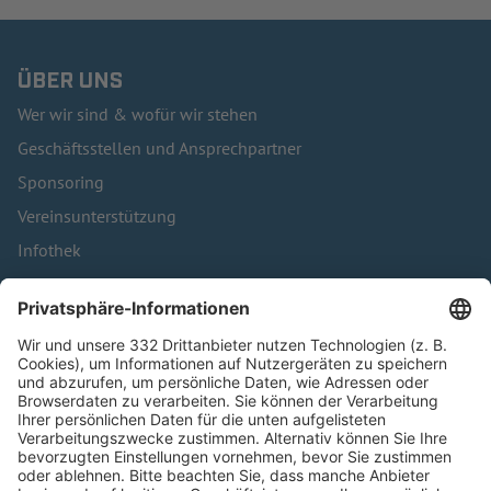
ÜBER UNS
Wer wir sind & wofür wir stehen
Geschäftsstellen und Ansprechpartner
Sponsoring
Vereinsunterstützung
Infothek
Kontakt
HÄUFIG BESUCHTE SEITEN
Pässe und Vereinswechsel
Trainerausbildung
Schulungsangebot Vereinsmitarbeiter
BFV-Geschäftsstellen