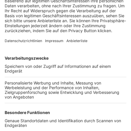
Trainerbörse
Login SpielPlus
FOLGE DEM BFV
TOP-VEREINE
TOP-PARTNER