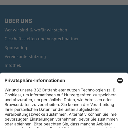
ÜBER UNS
Wer wir sind & wofür wir stehen
Geschäftsstellen und Ansprechpartner
Sponsoring
Vereinsunterstützung
Infothek
Kontakt
HÄUFIG BESUCHTE SEITEN
Pässe und Vereinswechsel
Trainerausbildung
Schulungsangebot Vereinsmitarbeiter
BFV-Geschäftsstellen