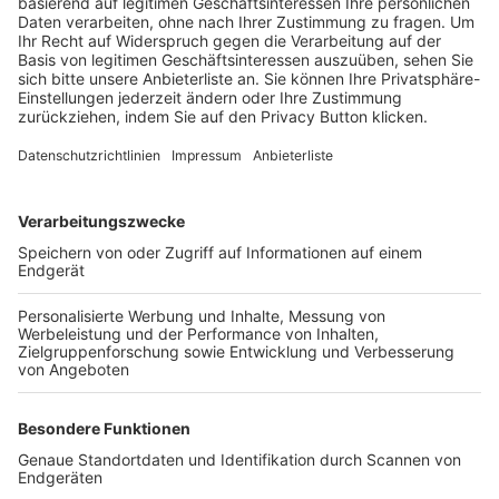
Trainerbörse
Login SpielPlus
FOLGE DEM BFV
TOP-VEREINE
TOP-PARTNER