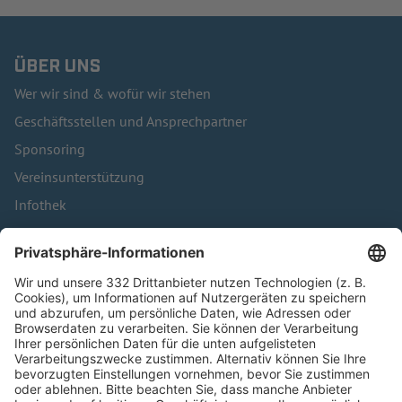
ÜBER UNS
Wer wir sind & wofür wir stehen
Geschäftsstellen und Ansprechpartner
Sponsoring
Vereinsunterstützung
Infothek
Kontakt
HÄUFIG BESUCHTE SEITEN
Pässe und Vereinswechsel
Trainerausbildung
Schulungsangebot Vereinsmitarbeiter
BFV-Geschäftsstellen