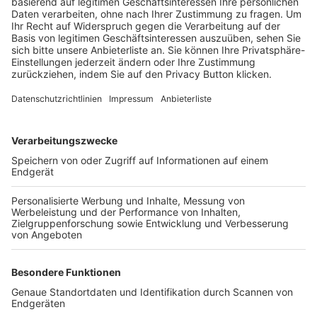
Trainerbörse
Login SpielPlus
FOLGE DEM BFV
TOP-VEREINE
TOP-PARTNER