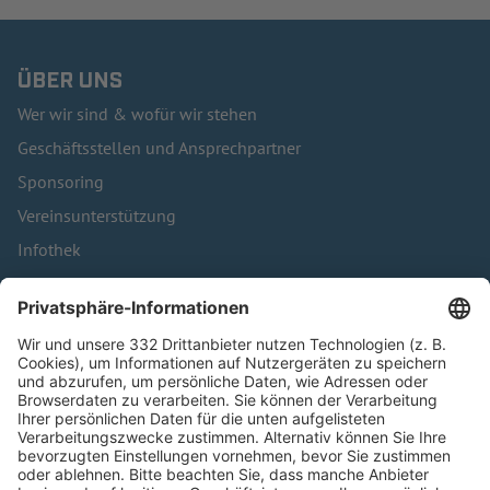
ÜBER UNS
Wer wir sind & wofür wir stehen
Geschäftsstellen und Ansprechpartner
Sponsoring
Vereinsunterstützung
Infothek
Kontakt
HÄUFIG BESUCHTE SEITEN
Pässe und Vereinswechsel
Trainerausbildung
Schulungsangebot Vereinsmitarbeiter
BFV-Geschäftsstellen