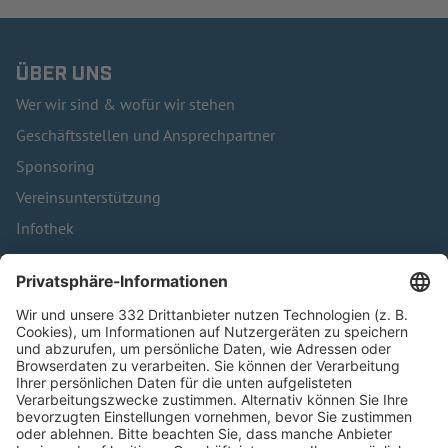
ÜBER UNS
Wer wir sind & wofür wir stehen
Geschäftsstellen und Ansprechpartner
Sponsoring
Vereinsunterstützung
Infothek
Kontakt
HÄUFIG BESUCHTE SEITEN
Pässe und Vereinswechsel
Trainerausbildung
Schulungsangebot Vereinsmitarbeiter
BFV-Geschäftsstellen