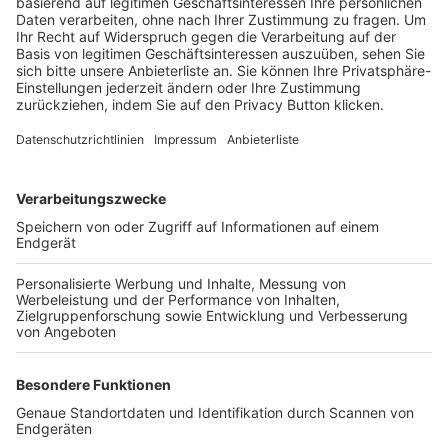
Trainerbörse
Login SpielPlus
FOLGE DEM BFV
TOP-VEREINE
TOP-PARTNER