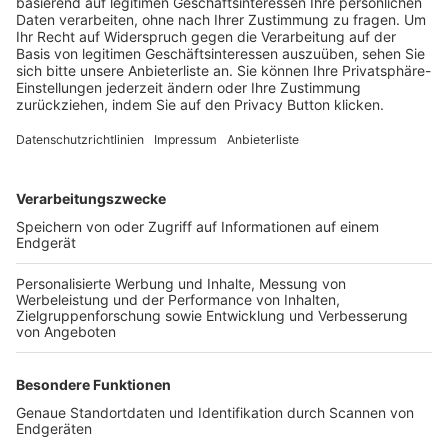
Trainerbörse
Login SpielPlus
FOLGE DEM BFV
TOP-VEREINE
TOP-PARTNER