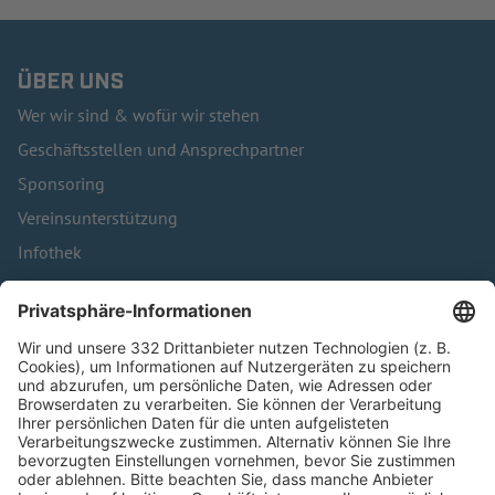
ÜBER UNS
Wer wir sind & wofür wir stehen
Geschäftsstellen und Ansprechpartner
Sponsoring
Vereinsunterstützung
Infothek
Kontakt
HÄUFIG BESUCHTE SEITEN
Pässe und Vereinswechsel
Trainerausbildung
Schulungsangebot Vereinsmitarbeiter
BFV-Geschäftsstellen