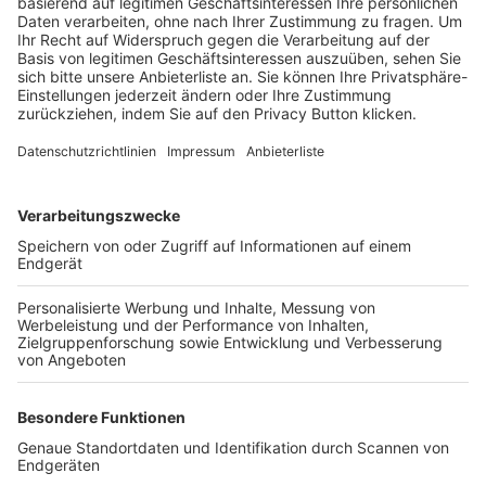
Trainerbörse
Login SpielPlus
FOLGE DEM BFV
TOP-VEREINE
TOP-PARTNER