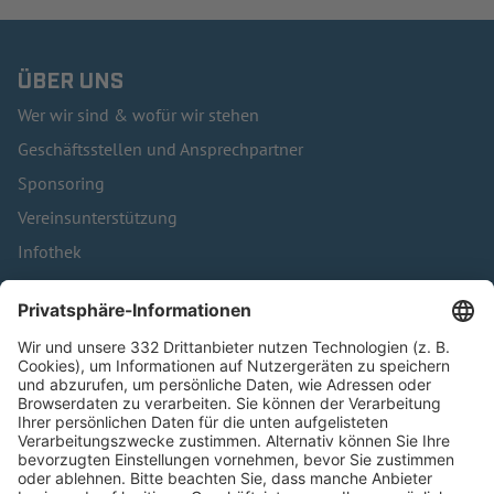
ÜBER UNS
Wer wir sind & wofür wir stehen
Geschäftsstellen und Ansprechpartner
Sponsoring
Vereinsunterstützung
Infothek
Kontakt
HÄUFIG BESUCHTE SEITEN
Pässe und Vereinswechsel
Trainerausbildung
Schulungsangebot Vereinsmitarbeiter
BFV-Geschäftsstellen