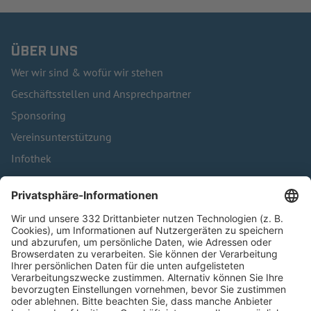
ÜBER UNS
Wer wir sind & wofür wir stehen
Geschäftsstellen und Ansprechpartner
Sponsoring
Vereinsunterstützung
Infothek
Kontakt
HÄUFIG BESUCHTE SEITEN
Pässe und Vereinswechsel
Trainerausbildung
Schulungsangebot Vereinsmitarbeiter
BFV-Geschäftsstellen