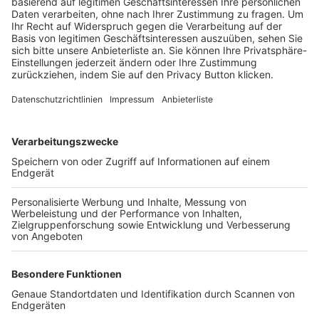
Trainerbörse
Login SpielPlus
FOLGE DEM BFV
TOP-VEREINE
TOP-PARTNER